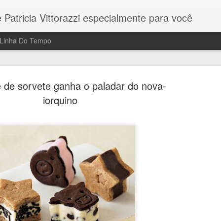
 Patricia Vittorazzi especialmente para você
Linha Do Tempo
 de sorvete ganha o paladar do nova-
iorquino
s to...
Vejo a cerimônia desde meus 11 anos
para ver todos os filmes indicados. F
apostas.
ao cinema pela primeira vez pelo meu
Este ano - na 95a edição dos Oscars
. Posso fechar os olhos e me lembrar
todos os filmes concorrentes e me e
a. A experiência foi tão mágica que
causaram muitas emoções fortes e em
s.
seja missão mais nobre do cinema: T
humanas.