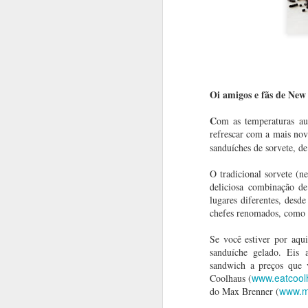
Oi amigos e fãs de New
C
om as temperaturas a
refrescar com a mais nov
sanduíches de sorvete, de
O tradicional sorvete (n
Já viu a mostra “Before
FEB
deliciosa combinação d
10
lugares diferentes, desde
Yesterday We Could
chefes renomados, como M
Fly” do MET Museum?
Oi amigos e fãs de Nova York,
Se você estiver por aqu
sanduíche gelado. Eis 
Em fevereiro celebramos aqui nos
sandwich a preços que 
EUA o Mês da História Negra e
www.eatcoo
Coolhaus (
NYC está repleta de eventos e
www.m
do Max Brenner (
atrações para homenagear a
J