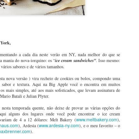
 York,
umentando a cada dia neste verão em NY, nada melhor do que se
a mania do nova-iorquino: os “
ice cream sandwiches”
. Isso mesmo:
 vários sabores e de vários tamanhos.
esta nova versão ) vira recheio de cookies ou bolos, compondo uma
Fevereiro chegou: o
Deepfake é tema da
FEB
JAN
e sabor e textura. Aqui na Big Apple você o encontra em muitos
1
17
 os mais simples, até aos mais sofisticados, que levam assinatura de
que fazer em NYC?
nova mostra no
ario Batali e Julian Plyter.
Museum of Moving
Oi amigos e fãs de Nova York,
Imag
i nesta temporada quente, não deixe de provar as várias opções do
Fevereiro chegou! Damos as boas
Oi amigos e fãs de Nova York,
aqui alguns dos lugares onde você pode encontrar o ice cream
vindas ao Ano Lunar Chinês - o
www.meltbakery.com
variam de 4 a 12 dólares: Melt Bakery (
),
ano do Tigre - que começa hoje e
Você não precisa ser jornalista
lhaus.com
www.ardesia-ny.com
), Ardesia (
), e o meu favorito – o
coloca os holofotes num dos
como eu e o André Fran, um dos
axbrenner.com
).
bairros mais tradicionais da
Rise NY: a nova atração em Times Square leva você
AN
jornalistas que mais admiro no