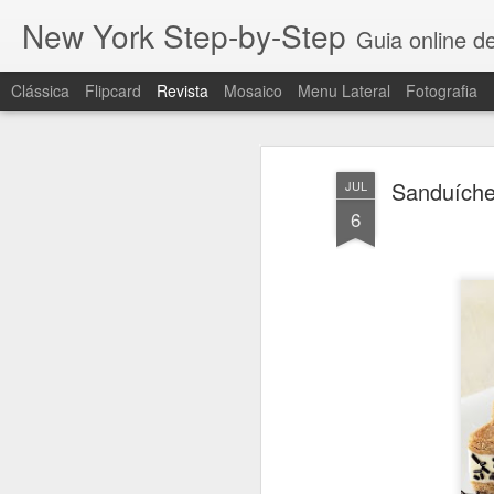
New York Step-by-Step
Guia online de
Clássica
Flipcard
Revista
Mosaico
Menu Lateral
Fotografia
Sanduíche
JUL
6
And the Oscar goe
MAR
12
Eu sempre amei filmes.
Desde muito criança, quando fui levada 
pai para ver King Kong, o filme de 1933
da emoção que foi ver um filme no cinem
eu simplesmente me apaixonei por filme
E amo ainda mais os Oscars!