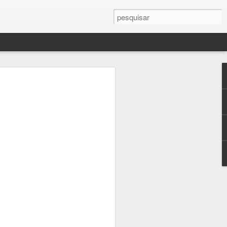
, e todo ano faço tudo e mais um pouco
aço minha lista de favoritos e minhas
 - consegui mais uma vez assistir a
mocionei com a maioria deles. Todos me
 várias cenas eu chorei. Talvez essa
razer à tona emoções tipicamente