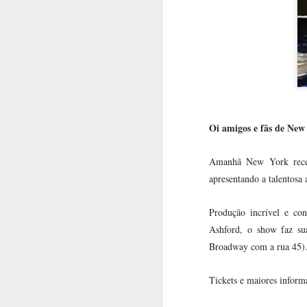
Oi amigos e fãs de New
Amanhã New York rece
apresentando a talentosa 
Já viu a mostra “Before
FEB
10
Yesterday We Could
Produção incrível e co
Fly” do MET Museum?
Ashford, o show faz su
Oi amigos e fãs de Nova York,
Broadway com a rua 45)
Em fevereiro celebramos aqui nos
EUA o Mês da História Negra e
Tickets e maiores inform
NYC está repleta de eventos e
atrações para homenagear a
J