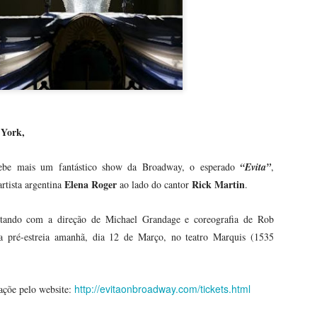
 York,
be mais um fantástico show da Broadway, o esperado
“Evita”
,
Elena Roger
Rick Martin
artista argentina
ao lado do cantor
.
Fevereiro chegou: o
Deepfake é tema da
FEB
JAN
1
17
que fazer em NYC?
nova mostra no
ntando com a direção de Michael Grandage e coreografia de Rob
Museum of Moving
Oi amigos e fãs de Nova York,
a pré-estreia amanhã, dia 12 de Março, no teatro Marquis (1535
Imag
Fevereiro chegou! Damos as boas
.
Oi amigos e fãs de Nova York,
vindas ao Ano Lunar Chinês - o
ano do Tigre - que começa hoje e
Você não precisa ser jornalista
http://evitaonbroadway.com/tickets.html
açõe pelo website:
coloca os holofotes num dos
como eu e o André Fran, um dos
bairros mais tradicionais da
Rise NY: a nova atração em Times Square leva você
AN
jornalistas que mais admiro no