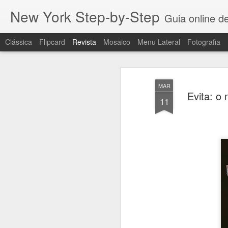
New York Step-by-Step
Guia online de
Clássica
Flipcard
Revista
Mosaico
Menu Lateral
Fotografia
MAR
Evita: o
11
And the Oscar goe
MAR
12
Eu sempre amei filmes.
Desde muito criança, quando fui levada 
pai para ver King Kong, o filme de 1933
da emoção que foi ver um filme no cinem
eu simplesmente me apaixonei por filme
E amo ainda mais os Oscars!