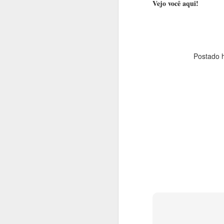
Vejo você aqui!
vasta contribuição da cultura afro-
americana.
N
f
Uma delas é a exposição "Before
Yesterday We Could Fly" no
P
Metropolitan Museum.
Postado 
s
ag
fe
J
N
no
p
É
E
d
su
J