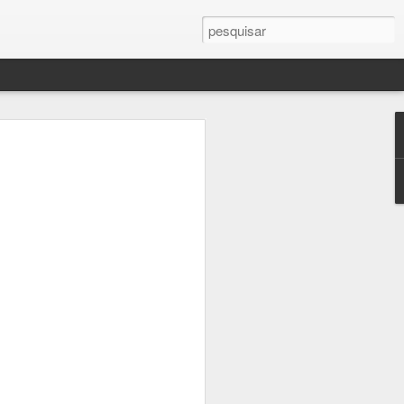
, e todo ano faço tudo e mais um pouco
aço minha lista de favoritos e minhas
 - consegui mais uma vez assistir a
mocionei com a maioria deles. Todos me
 várias cenas eu chorei. Talvez essa
razer à tona emoções tipicamente