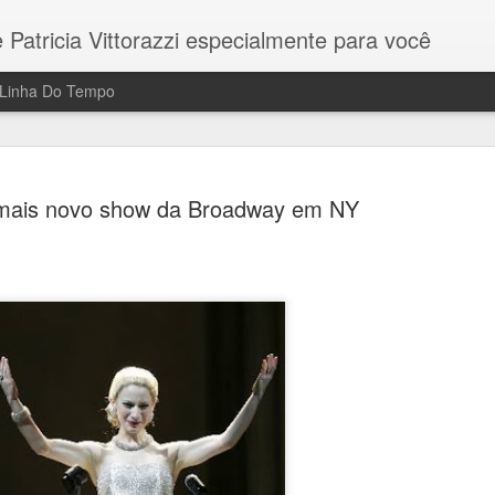
 Patricia Vittorazzi especialmente para você
Linha Do Tempo
 mais novo show da Broadway em NY
s to...
Vejo a cerimônia desde meus 11 anos
para ver todos os filmes indicados. F
apostas.
ao cinema pela primeira vez pelo meu
Este ano - na 95a edição dos Oscars
. Posso fechar os olhos e me lembrar
todos os filmes concorrentes e me e
a. A experiência foi tão mágica que
causaram muitas emoções fortes e em
s.
seja missão mais nobre do cinema: T
humanas.