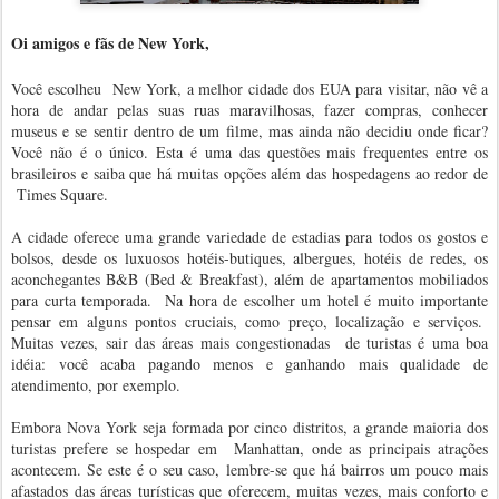
Oi amigos e fãs de New York,
Você escolheu
New York, a melhor cidade dos EUA para visitar, não vê a
hora de andar pelas suas ruas maravilhosas, fazer compras, conhecer
museus e se sentir dentro de um filme, mas ainda não decidiu onde ficar?
Você não é o único. Esta é uma das questões mais frequentes entre os
brasileiros e saiba que há muitas opções além das hospedagens ao redor de
Times Square.
A cidade oferece uma grande variedade de estadias para todos os gostos e
bolsos, desde os luxuosos hotéis-butiques, albergues, hotéis de redes, os
aconchegantes B&B (Bed & Breakfast), além de apartamentos mobiliados
para curta temporada.
Na hora de escolher um hotel é muito importante
pensar em alguns pontos cruciais, como preço, localização e serviços.
Muitas vezes, sair das áreas mais congestionadas
de turistas é uma boa
idéia: você acaba pagando menos e ganhando mais qualidade de
atendimento, por exemplo.
Embora Nova York seja formada por cinco distritos, a grande maioria dos
turistas prefere se hospedar em
Manhattan, onde as principais atrações
acontecem. Se este é o seu caso, lembre-se que há bairros um pouco mais
afastados das áreas turísticas que oferecem, muitas vezes, mais conforto e