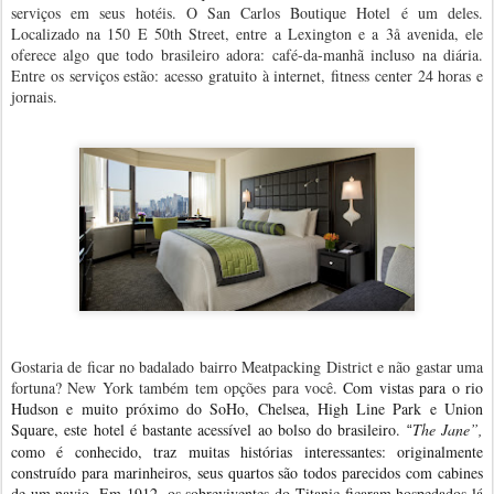
serviços em seus hotéis. O San Carlos Boutique Hotel é um deles.
Localizado na 150 E 50th Street, entre a Lexington e a 3å avenida, ele
oferece algo que todo brasileiro adora: café-da-manhã incluso na diária.
Entre os serviços estão: acesso gratuito à internet, fitness center 24 horas e
jornais.
Gostaria de ficar no badalado bairro Meatpacking District e não gastar uma
fortuna? New York também tem opções para você.
Com vistas para o rio
Hudson e muito próximo do SoHo, Chelsea, High Line Park e Union
Square, este hotel é bastante acessível ao bolso do brasileiro.
The Jane”,
“
como é conhecido,
traz muitas histórias interessantes: originalmente
construído para marinheiros, seus quartos são todos parecidos com cabines
de um navio. Em 1912, os sobreviventes do Titanic ficaram hospedados lá