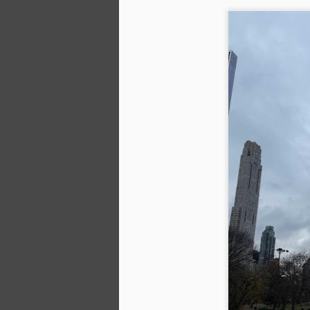
M
Q
qu
c
Ce
pa
l
n
M
O
Im
e
C
Es
I
n