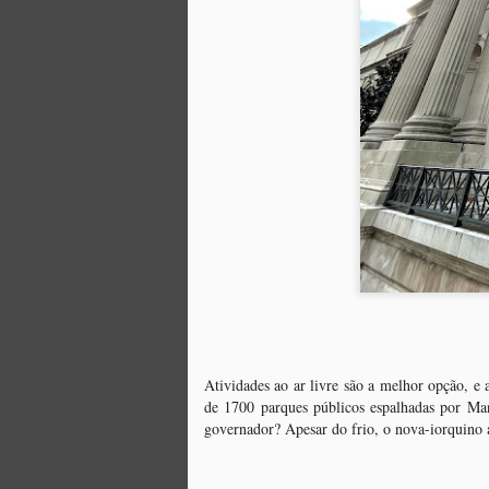
N
O
V
a 
f
mo
M
a
J
O
A
pr
Atividades ao ar livre são a melhor opção, e
R
de 1700 parques públicos espalhadas por Man
ar
governador? Apesar do frio, o nova-iorquino 
a