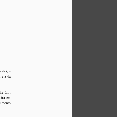
ita), a
 e a da
he Girl
eira em
numento