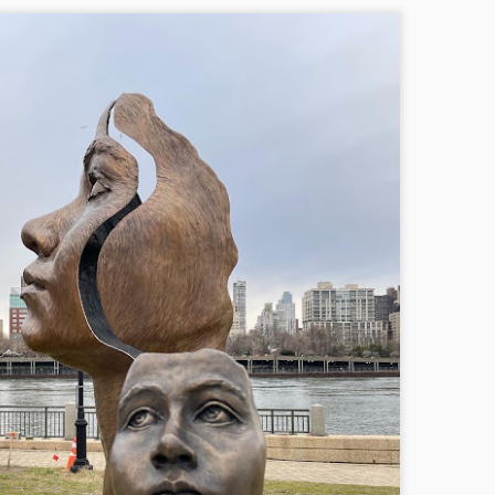
i amigos e fãs de NY,
s shows da Broadway sempre foram um motivo extra para vir à Nova
orque. Eu conheço gente que, na verdade, só viaja para cá por causa
os renomados espetáculos que a Big Apple oferece.
sucesso da hora é “King Kong”, e parece que veio para ficar. Afinal,
 já viu este filme antes – e gostou.
29 Rooms é um convite à imaginação
EP
12
Oi amigos e fãs de New York,
m sua segunda e última semana aqui em NY, 29 Rooms - que é uma
pécie de galeria interativa e ideal para postagens no Instagram - traz
te ano o tema "Expand your Reality" e o próprio título já diz tudo: é
ealmente um convite à imaginação e à expansão da realidade.
m 29 salas diferentes e super coloridas, o visitante pode fazer tudo:
car, deitar, sentar, brincar, dançar, se vestir, mas inevitavelmente
aginar.
O diretor Rodrigo Marques e Let's Broadway trazem
UN
21