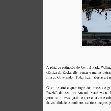
Feliz Dia de São Patrício
MAR
E
17
Oi amigos e fãs de New York,Hoje
o 
enquanto esperamos a Primavera c
um "Saint Patrick’s Day". Trata-se de um
Irlanda. Geralmente se comemora com m
A crença mais popular atribui a St. Patr
M
A
A pista de patinação do Central Park, Wall
N
clássica do Rockefeller center e muitas out
im
Ilha do Governador. Todas ficam abertas até m
Ro
F
Gosta de arte e quer fugir dos museus e gale
a
Puzzle”, da escultora Amanda Matthews no L
jornalismo investigativo e apresenta em esc
dá visibilidade às mulheres asiáticas, negras, 
M