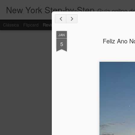
New York Step-by-Step
Guia online de
Clássica
Flipcard
Revista
Mosaico
Menu Lateral
Fotografia
JAN
Feliz Ano N
5
And the Oscar goe
MAR
12
Eu sempre amei filmes.
Desde muito criança, quando fui levada 
pai para ver King Kong, o filme de 1933
da emoção que foi ver um filme no cinem
eu simplesmente me apaixonei por filme
E amo ainda mais os Oscars!