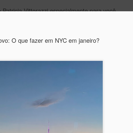
 Patricia Vittorazzi especialmente para você
Linha Do Tempo
ovo: O que fazer em NYC em janeiro?
s to...
Vejo a cerimônia desde meus 11 anos
para ver todos os filmes indicados. F
apostas.
ao cinema pela primeira vez pelo meu
Este ano - na 95a edição dos Oscars
. Posso fechar os olhos e me lembrar
todos os filmes concorrentes e me e
a. A experiência foi tão mágica que
causaram muitas emoções fortes e em
s.
seja missão mais nobre do cinema: T
humanas.