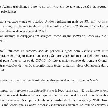
cidade: Chinatown. Quem nunca
8
mundo para, pelo menos, ter a
às alturas!
ouviu falar em Canal Street, os
Adams trabalhando duro já no primeiro dia do ano na questão da seguran
curiosidade de querer saber sobre
YC está sempre nos surpreendendo! Uma cidade, que desde a sua
famosos restaurantes, o mercado
s prioridades.
“Deepfake”. Nesta era digital e de
undação, nunca esteve parada. Times Square que o diga!
de frutas exóticas, o templo
fake news em que vivemos, o
budista e o Mural da Democracia?
 a verdade é que os Estados Unidos registraram mais de 380 mil novos c
Museu of Moving Image
ois o coração da Big Apple acabou de ganhar mais uma atração
O bairro se transforma neste mês
apresenta uma vasta mostra
im do ano, os números tendem a subir e muito. Só em NYC tivemos 45.384 novo
ensacional - para todo mundo que, como eu, ama NYC. Gostamos do
e se torna ainda mais colorido.
sobre o tema com dezenas de
nas ultimas duas semanas de 2021.
ito, das ruas movimentadas e barulhentas, deste turbilhão de culturas
vídeos e instalações. A exposição
os algumas interrupções em atrações, como alguns shows da Broadway e o c
rvendo por todo lado.
“Deepfake: Unstable Evidence on
Hall.
Screen” que abriu mês passado te
ajuda a entender melhor.
mo? Entramos no terceiro ano da pandemia agora com vacinas, com mui
Feliz Ano Novo: O que fazer em NYC em janeiro?
AN
parados em diagnosticar novos casos. Só para vocês terem uma ideia, em prati
5
O Ano Novo chegou e com ele toda a esperança renovada!
 para fazer os testes de COVID-19. Até a maior estação de trens, a Grand 
ras estações de metrôs disponibilizam testes gratuitos, além obviamente das c
Y começou 2022 com o novo prefeito Éric Adams trabalhando duro já
dade.
 primeiro dia do ano na questão da segurança e do controle da
andemia, duas das suas principais prioridades.
inverno, o que fazer neste mês de janeiro se você estiver visitando NYC?
 bom deixarmos os problemas em 2021, mas a verdade é que os
prar os ingressos com antecedência e ir logo bem cedo. Há várias novas exp
stados Unidos registraram mais de 380 mil novos casos no último dia
s) do museu de história natural que apresenta dezenas de modelos em tamanho 
e dezembro e com as festas do fim do ano, os números tendem a
dultos e crianças. Não perca também a mostra da hora: “inspiring Walt Disn
bir e muito.
a influência que as obras decorativas francesas tiveram no mundo criativo 
UL