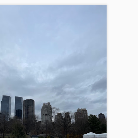
Primavera chegou e com ela os bares de cobertura!
AR
23
Oi amigos e fãs de NY,
uem está vindo para Nova York nesta primavera já deve imaginar o
anto a cidade está florida e muito mais colorida. Estação repleta de
ores e aromas, a Primavera chega trazendo eventos especiais no
ntral Park, como concertos e filmes ao ar livre e muita gente de toda
rte que chega todo dia especialmente para aproveitar as ofertas nas
ojas, temporada de happy hours nos rooftops mais encrementados,
ovos shows da Broadway e muito mais.
Socrates Sculpture Park: uma opção de passeio fora
AR
19
de Manhattan
i amigos e fãs de NY,
aginem um parque público dedicado a exibir esculturas e instalações
m grande escala, localizado pertinho de Manhattan, em Long Island
ity, às margens do East River!
te é o Socrates Sculpture Park - e como ele fica muito perto do
samu Noguchi Garden Museum, é uma boa ideia visitar os dois locais
o mesmo dia.