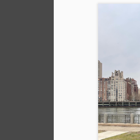
O
O
I
d
O 
NY
S
E
es
es
r
Co
to
im
J