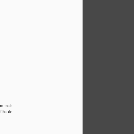
em mais
ilha do
o!