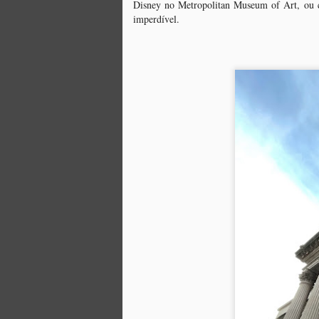
Disney no Metropolitan Museum of Art, ou 
imperdível.
O
fe
a
E
am
e
fi
J
O
É
to
d
in
m
a