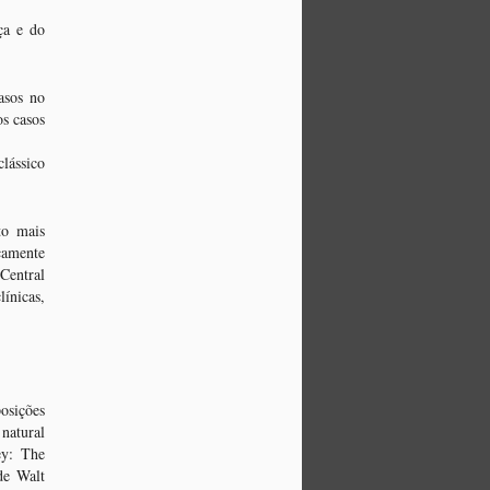
quando a temperatura lá fora
ça e do
marca dígitos abaixo de zero.
asos no
s casos
lássico
to mais
camente
Central
línicas,
osições
natural
ey: The
de Walt