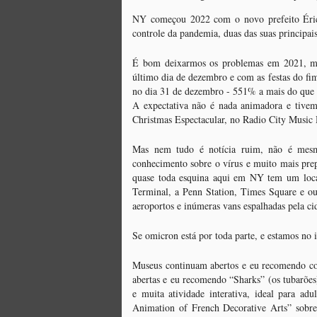
vasta contribuição da cultura afro-
NY começou 2022 com o novo prefeito Éric 
americana.
N
controle da pandemia, duas das suas principai
f
Uma delas é a exposição "Before
Yesterday We Could Fly" no
É bom deixarmos os problemas em 2021, mas
P
Metropolitan Museum.
último dia de dezembro e com as festas do f
s
no dia 31 de dezembro - 551% a mais do que 
ag
A expectativa não é nada animadora e tivem
fe
Christmas Espectacular, no Radio City Music 
Mas nem tudo é notícia ruim, não é mes
J
conhecimento sobre o vírus e muito mais pre
quase toda esquina aqui em NY tem um local
Terminal, a Penn Station, Times Square e out
N
aeroportos e inúmeras vans espalhadas pela ci
no
p
Se omicron está por toda parte, e estamos no 
É
Museus continuam abertos e eu recomendo com
E
abertas e eu recomendo “Sharks” (os tubarõe
d
e muita atividade interativa, ideal para a
su
Animation of French Decorative Arts” sobre 
J