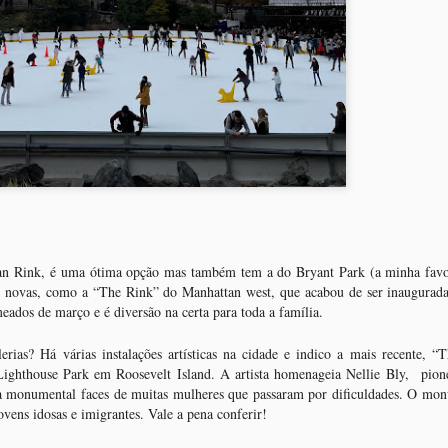
m 1986 um grupo de artistas liderado por Mark di Suvero transformou
 o domingo começou esverdeado. Isso mesmo! Apesar do frio
que era um antigo depósito de lixo num espaço de arte ao ar livre.
hegar, o nova-iorquino hoje se veste de verde para comemorar mais
a festa para homenagear o Santo Patrício (Saint Patrick), padroeiro da
uita cerveja verde!
ick o desaparecimento das cobras da ilha onde fica a Irlanda.
Hudson Yards chegou trazendo o futuro
AR
15
Oi amigos e fãs de NY,
manhã, dia 15 de março, marca mais um novo capítulo na história de
man Rink, é uma ótima opção mas também tem a do Bryant Park (a minha favor
ew York: é o dia da inauguração do Hudson Yards, o maior complexo
ras novas, como a “The Rink” do Manhattan west, que acabou de ser inaugurada
obiliário, comercial e cultural desde 1930, quando a cidade recebeu o
eados de março e é diversão na certa para toda a família.
ckefeller Center.
uturístico, impressionante e gigantesco! Estes são apenas alguns dos
rias? Há várias instalações artísticas na cidade e indico a mais recente, “T
djetivos que podemos dar à mais nova atração da Big Apple.
ighthouse Park em Roosevelt Island. A artista homenageia Nellie Bly, pion
ala monumental faces de muitas mulheres que passaram por dificuldades. O mo
jovens idosas e imigrantes. Vale a pena conferir!
King Kong invadiu NY e você não vai poder perder
AR
12
essa atração!